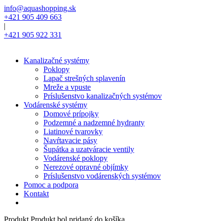
info@aquashopping.sk
+421 905 409 663
|
+421 905 922 331
Kanalizačné systémy
Poklopy
Lapač strešných splavenín
Mreže a vpuste
Príslušenstvo kanalizačných systémov
Vodárenské systémy
Domové prípojky
Podzemné a nadzemné hydranty
Liatinové tvarovky
Navŕtavacie pásy
Šupátka a uzatváracie ventily
Vodárenské poklopy
Nerezové opravné objímky
Príslušenstvo vodárenských systémov
Pomoc a podpora
Kontakt
Produkt
Produkt
bol pridaný do košíka.