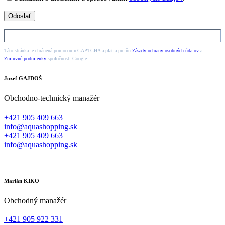
Táto stránka je chránená pomocou reCAPTCHA a platia pre ňu
Zásady ochrany osobných údajov
a
Zmluvné podmienky
spoločnosti Google.
Jozef GAJDOŠ
Obchodno-technický manažér
+421 905 409 663
info@aquashopping.sk
+421 905 409 663
info@aquashopping.sk
Marián KIKO
Obchodný manažér
+421 905 922 331