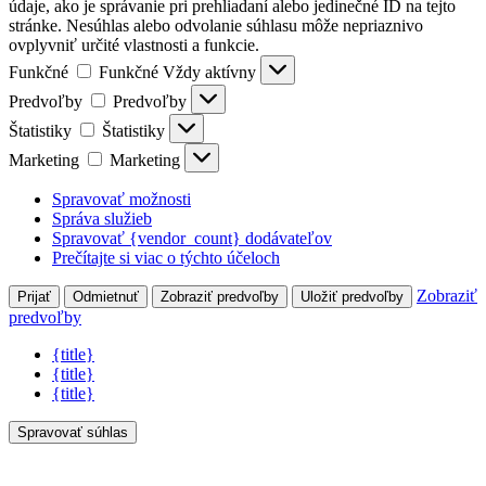
údaje, ako je správanie pri prehliadaní alebo jedinečné ID na tejto
stránke. Nesúhlas alebo odvolanie súhlasu môže nepriaznivo
ovplyvniť určité vlastnosti a funkcie.
Funkčné
Funkčné
Vždy aktívny
Predvoľby
Predvoľby
Štatistiky
Štatistiky
Marketing
Marketing
Spravovať možnosti
Správa služieb
Spravovať {vendor_count} dodávateľov
Prečítajte si viac o týchto účeloch
Zobraziť
Prijať
Odmietnuť
Zobraziť predvoľby
Uložiť predvoľby
predvoľby
{title}
{title}
{title}
Spravovať súhlas