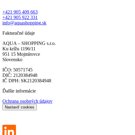
+421 905 409 663
+421 905 922 331
info@aquashopping.sk
Fakturačné údaje
AQUA – SHOPPING s.r.o.
Ku krížu 1196/11
951 15 Mojmírovce
Slovensko
IČO: 50571745
DIČ: 2120384948
IČ DPH: SK2120384948
Ďalšie informácie
Ochrana osobných údajov
Nastaviť cookies