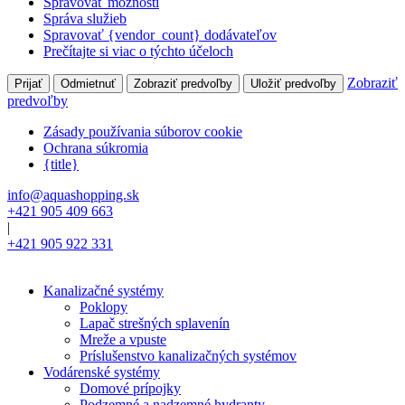
Spravovať možnosti
Správa služieb
Spravovať {vendor_count} dodávateľov
Prečítajte si viac o týchto účeloch
Zobraziť
Prijať
Odmietnuť
Zobraziť predvoľby
Uložiť predvoľby
predvoľby
Zásady používania súborov cookie
Ochrana súkromia
{title}
info@aquashopping.sk
+421 905 409 663
|
+421 905 922 331
Kanalizačné systémy
Poklopy
Lapač strešných splavenín
Mreže a vpuste
Príslušenstvo kanalizačných systémov
Vodárenské systémy
Domové prípojky
Podzemné a nadzemné hydranty