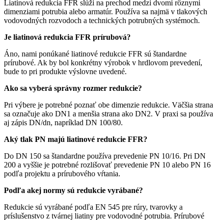
Liatinová redukcia FFR slúži na prechod medzi dvomi rôznymi
dimenziami potrubia alebo armatúr. Používa sa najmä v tlakových
vodovodných rozvodoch a technických potrubných systémoch.
Je liatinová redukcia FFR prírubová?
Áno, nami ponúkané liatinové redukcie FFR sú štandardne
prírubové. Ak by bol konkrétny výrobok v hrdlovom prevedení,
bude to pri produkte výslovne uvedené.
Ako sa vyberá správny rozmer redukcie?
Pri výbere je potrebné poznať obe dimenzie redukcie. Väčšia strana
sa označuje ako DN1 a menšia strana ako DN2. V praxi sa používa
aj zápis DN/dn, napríklad DN 100/80.
Aký tlak PN majú liatinové redukcie FFR?
Do DN 150 sa štandardne používa prevedenie PN 10/16. Pri DN
200 a vyššie je potrebné rozlišovať prevedenie PN 10 alebo PN 16
podľa projektu a prírubového vŕtania.
Podľa akej normy sú redukcie vyrábané?
Redukcie sú vyrábané podľa EN 545 pre rúry, tvarovky a
príslušenstvo z tvárnej liatiny pre vodovodné potrubia. Prírubové