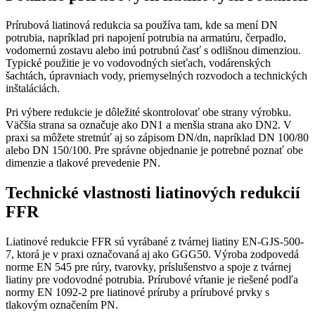
Prírubová liatinová redukcia sa používa tam, kde sa mení DN
potrubia, napríklad pri napojení potrubia na armatúru, čerpadlo,
vodomernú zostavu alebo inú potrubnú časť s odlišnou dimenziou.
Typické použitie je vo vodovodných sieťach, vodárenských
šachtách, úpravniach vody, priemyselných rozvodoch a technických
inštaláciách.
Pri výbere redukcie je dôležité skontrolovať obe strany výrobku.
Väčšia strana sa označuje ako DN1 a menšia strana ako DN2. V
praxi sa môžete stretnúť aj so zápisom DN/dn, napríklad DN 100/80
alebo DN 150/100. Pre správne objednanie je potrebné poznať obe
dimenzie a tlakové prevedenie PN.
Technické vlastnosti liatinových redukcií
FFR
Liatinové redukcie FFR sú vyrábané z tvárnej liatiny EN-GJS-500-
7, ktorá je v praxi označovaná aj ako GGG50. Výroba zodpovedá
norme EN 545 pre rúry, tvarovky, príslušenstvo a spoje z tvárnej
liatiny pre vodovodné potrubia. Prírubové vŕtanie je riešené podľa
normy EN 1092-2 pre liatinové príruby a prírubové prvky s
tlakovým označením PN.