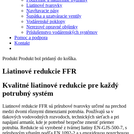
Liatinové tvarovky
Navŕtavacie pásy
Šupátka a uzatváracie ventily
Vodárenské poklopy
Nerezové opravné objímky
Príslušenstvo vodárenských systémov
Pomoc a podpora
Kontakt
Produkt
Produkt
bol pridaný do košíka.
Liatinové redukcie FFR
Kvalitné liatinové redukcie pre každý
potrubný systém
Liatinové redukcie FFR sú prírubové tvarovky určené na prechod
medzi dvomi rôznymi dimenziami potrubia. Používajú sa v
tlakových vodovodných rozvodoch, technických sieťach a pri
napájaní armatúr, kde je potrebné bezpečne zmeniť priemer
potrubia. Redukcie sú vyrobené z tvárnej liatiny EN-GJS-500-7, s
prírubovým vŕtaním podľa EN 1092-2 a s epoxidovou povrchovou