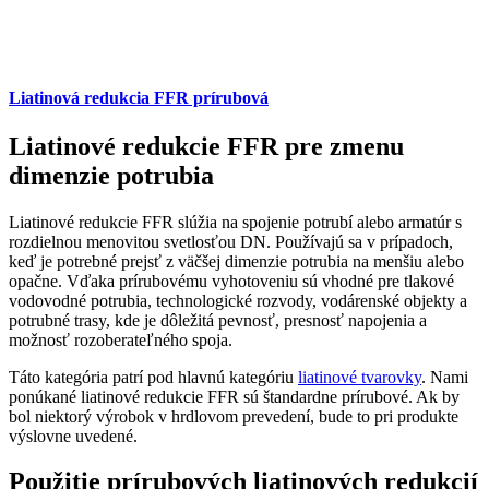
Liatinová redukcia FFR prírubová
Liatinové redukcie FFR pre zmenu
dimenzie potrubia
Liatinové redukcie FFR slúžia na spojenie potrubí alebo armatúr s
rozdielnou menovitou svetlosťou DN. Používajú sa v prípadoch,
keď je potrebné prejsť z väčšej dimenzie potrubia na menšiu alebo
opačne. Vďaka prírubovému vyhotoveniu sú vhodné pre tlakové
vodovodné potrubia, technologické rozvody, vodárenské objekty a
potrubné trasy, kde je dôležitá pevnosť, presnosť napojenia a
možnosť rozoberateľného spoja.
Táto kategória patrí pod hlavnú kategóriu
liatinové tvarovky
. Nami
ponúkané liatinové redukcie FFR sú štandardne prírubové. Ak by
bol niektorý výrobok v hrdlovom prevedení, bude to pri produkte
výslovne uvedené.
Použitie prírubových liatinových redukcií