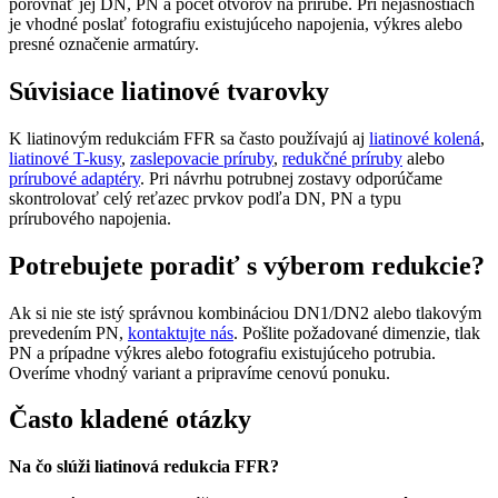
porovnať jej DN, PN a počet otvorov na prírube. Pri nejasnostiach
je vhodné poslať fotografiu existujúceho napojenia, výkres alebo
presné označenie armatúry.
Súvisiace liatinové tvarovky
K liatinovým redukciám FFR sa často používajú aj
liatinové kolená
,
liatinové T-kusy
,
zaslepovacie príruby
,
redukčné príruby
alebo
prírubové adaptéry
. Pri návrhu potrubnej zostavy odporúčame
skontrolovať celý reťazec prvkov podľa DN, PN a typu
prírubového napojenia.
Potrebujete poradiť s výberom redukcie?
Ak si nie ste istý správnou kombináciou DN1/DN2 alebo tlakovým
prevedením PN,
kontaktujte nás
. Pošlite požadované dimenzie, tlak
PN a prípadne výkres alebo fotografiu existujúceho potrubia.
Overíme vhodný variant a pripravíme cenovú ponuku.
Často kladené otázky
Na čo slúži liatinová redukcia FFR?