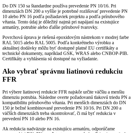
Do DN 150 sa štandardne používa prevedenie PN 10/16. Pri
dimenziách DN 200 a vyššie je potrebné rozlišovať prevedenie PN
10 alebo PN 16 podľa požiadaviek projektu a podľa prírubového
vŕtania. Tento údaj je dôležitý najmä pri napájaní na existujúce
armatúry, potrubie alebo ďalšie prírubové tvarovky.
Povrchová úprava je riešená epoxidovým nástrekom v modrej farbe
RAL 5015 alebo RAL 5005. Podľa konkrétneho výrobku a
aktuálnej dodávky môžu byť dostupné platné EU certifikáty a
technické dokumenty, napríklad GSK, WRAS alebo CNBOP-PIB.
Certifikáty a vyhlásenia sú dostupné na vyžiadanie.
Ako vybrať správnu liatinovú redukciu
FFR
Pri výbere liatinovej redukcie FFR najskôr určite väčšiu a menšiu
dimenziu potrubia. Následne overte požadovanú tlakovú triedu PN a
kompatibilitu prírubového vŕtania. Pri menších dimenziách do DN
150 je bežné kombinované prevedenie PN 10/16. Pri DN 200 a
väčších dimenziách treba skontrolovať, či má byť redukcia v
prevedení PN 10 alebo PN 16.
Ak redukcia nadväzuje na existujúcu armatúru, odporúčame