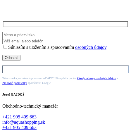
Súhlasím s uložením a spracovaním
osobných údajov
.
Táto stránka je chránená pomocou reCAPTCHA a platia pre ňu
Zásady ochrany osobných údajov
a
Zmluvné podmienky
spoločnosti Google.
Jozef GAJDOŠ
Obchodno-technický manažér
+421 905 409 663
info@aquashopping.sk
+421 905 409 663