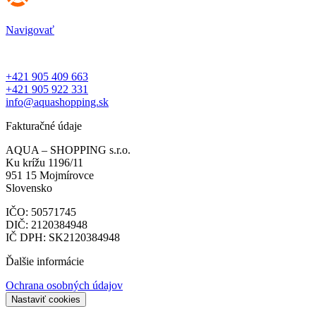
Navigovať
+421 905 409 663
+421 905 922 331
info@aquashopping.sk
Fakturačné údaje
AQUA – SHOPPING s.r.o.
Ku krížu 1196/11
951 15 Mojmírovce
Slovensko
IČO: 50571745
DIČ: 2120384948
IČ DPH: SK2120384948
Ďalšie informácie
Ochrana osobných údajov
Nastaviť cookies