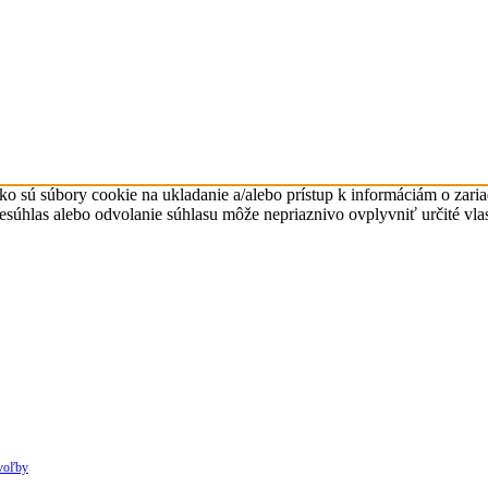
ko sú súbory cookie na ukladanie a/alebo prístup k informáciám o zari
Nesúhlas alebo odvolanie súhlasu môže nepriaznivo ovplyvniť určité vlas
voľby