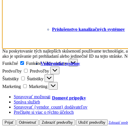
Príslušenstvo kanalizačných systémov
Na poskytovanie tých najlepších skúseností používame technológie, a
ako je správanie pri prehliadaní alebo jedinečné ID na tejto stránke. 
Funkčné
Funkčné
Vždy aktívny
Vodárenské systémy
Predvoľby
Predvoľby
Štatistiky
Štatistiky
Marketing
Marketing
Spravovať možnosti
Domové prípojky
Správa služieb
Spravovať {vendor_count} dodávateľov
Prečítajte si viac o týchto účeloch
Prijať
Odmietnuť
Zobraziť predvoľby
Uložiť predvoľby
Zobraziť pred