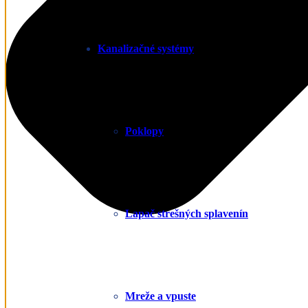
Kanalizačné systémy
Poklopy
Lapač strešných splavenín
Mreže a vpuste