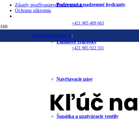
Podzemné a nadzemné hydranty
Zásady používania súborov cookie
Ochrana súkromia
+421 905 409 663
info@aquashopping.sk
|
Kanalizačné systémy
Liatinové tvarovky
/
+421 905 922 331
Príslušenstvo kanalizačných systémov
/
Kľúč na otváranie poklopov
Navŕtavacie pásy
Kľúč na
Šupátka a uzatváracie ventily