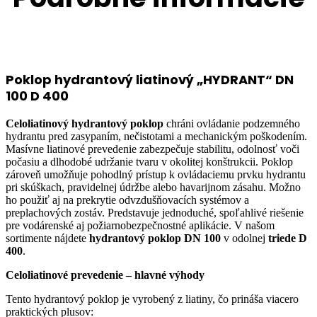
Poklop hydrantový liatinový „HYDRANT“ DN
100 D 400
Celoliatinový hydrantový poklop
chráni ovládanie podzemného
hydrantu pred zasypaním, nečistotami a mechanickým poškodením.
Masívne liatinové prevedenie zabezpečuje stabilitu, odolnosť voči
počasiu a dlhodobé udržanie tvaru v okolitej konštrukcii. Poklop
zároveň umožňuje pohodlný prístup k ovládaciemu prvku hydrantu
pri skúškach, pravidelnej údržbe alebo havarijnom zásahu. Možno
ho použiť aj na prekrytie odvzdušňovacích systémov a
preplachových zostáv. Predstavuje jednoduché, spoľahlivé riešenie
pre vodárenské aj požiarnobezpečnostné aplikácie. V našom
sortimente nájdete
hydrantový poklop DN 100
v odolnej
triede D
400
.
Celoliatinové prevedenie – hlavné výhody
Tento hydrantový poklop je vyrobený z liatiny, čo prináša viacero
praktických plusov: