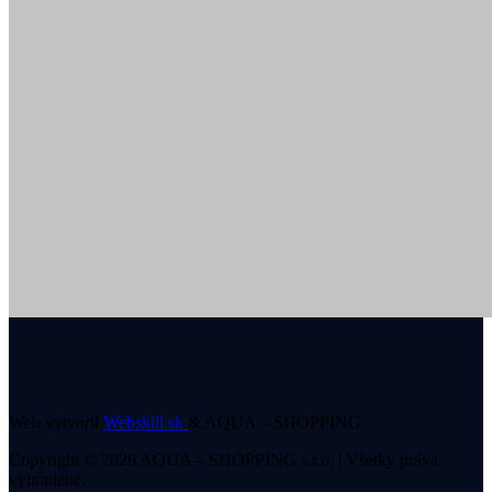
Web vytvoril
Webskill.sk
& AQUA – SHOPPING
Copyright © 2026 AQUA – SHOPPING s.r.o. | Všetky práva
vyhradené.