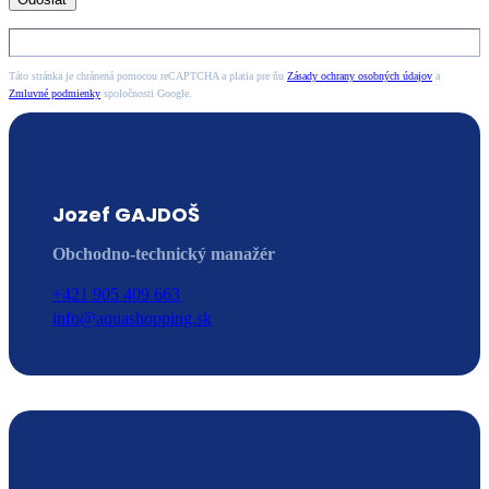
Táto stránka je chránená pomocou reCAPTCHA a platia pre ňu
Zásady ochrany osobných údajov
a
Zmluvné podmienky
spoločnosti Google.
Jozef GAJDOŠ
Obchodno-technický manažér
+421 905 409 663
info@aquashopping.sk