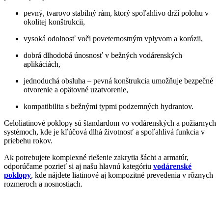
pevný, tvarovo stabilný rám, ktorý spoľahlivo drží polohu v
okolitej konštrukcii,
vysoká odolnosť voči poveternostným vplyvom a korózii,
dobrá dlhodobá únosnosť v bežných vodárenských
aplikáciách,
jednoduchá obsluha – pevná konštrukcia umožňuje bezpečné
otvorenie a opätovné uzatvorenie,
kompatibilita s bežnými typmi podzemných hydrantov.
Celoliatinové poklopy sú štandardom vo vodárenských a požiarnych
systémoch, kde je kľúčová dlhá životnosť a spoľahlivá funkcia v
priebehu rokov.
Ak potrebujete komplexné riešenie zakrytia šácht a armatúr,
odporúčame pozrieť si aj našu hlavnú kategóriu
vodárenské
poklopy
, kde nájdete liatinové aj kompozitné prevedenia v rôznych
rozmeroch a nosnostiach.