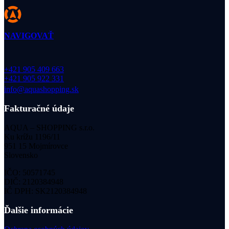
NAVIGOVAŤ
+421 905 409 663
+421 905 922 331
info@aquashopping.sk
Fakturačné údaje
AQUA – SHOPPING s.r.o.
Ku krížu 1196/11
951 15 Mojmírovce
Slovensko
IČO: 50571745
DIČ: 2120384948
IČ DPH: SK2120384948
Ďalšie informácie