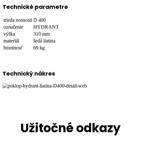
Technické parametre
trieda nosnosti
D 400
označenie
HYDRANT
výška
310 mm
materiál
šedá liatina
hmotnosť
69 kg
Technický nákres
Užitočné odkazy