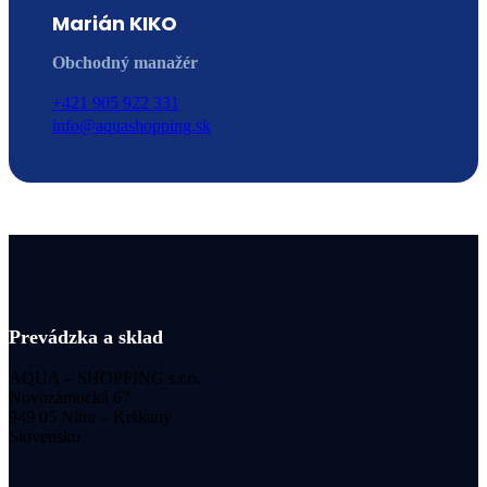
Marián KIKO
Obchodný manažér
+421 905 922 331
info@aquashopping.sk
Prevádzka a sklad
AQUA – SHOPPING s.r.o.
Novozámocká 67
949 05 Nitra – Krškany
Slovensko