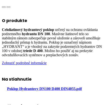
O produkte
Celoliatinový hydrantový poklop
určený na ochranu ovládania
podzemného
hydrantu DN 100
. Masívne liatinové telo so
stabilným rámom zabezpečuje pevné uloženie a zároveň umožňuje
jednoduchý prístup k hydrantu. Poklop je označený nápisom
„HYDRANT“ a je vhodný na zakrytie podzemných hydrantov DN
100 v odolnej
triede D 400
. Možno ho použiť aj na prekrytie
odvzdušňovacích systémov a preplachových zostáv.
Zobraziť podrobné informácie
Na stiahnutie
Poklop Hydrantovy DN100 D400 DIN4055.pdf