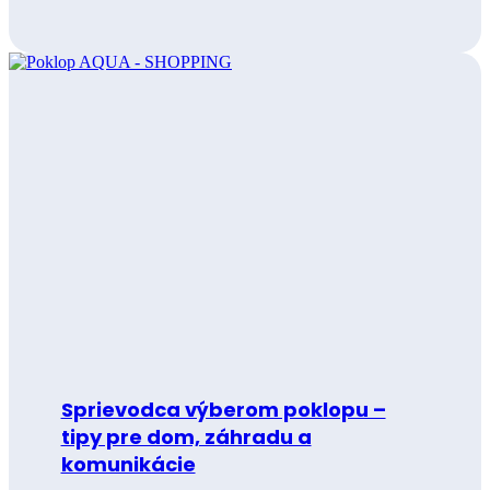
Sprievodca výberom poklopu –
tipy pre dom, záhradu a
komunikácie