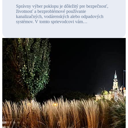
Správny výber poklopu je dôležitý pre bezpečnosť,
životnosť a bezproblémové používanie
kanalizačných, vodárenských alebo odpadových
systémov. V tomto sprievodcovi vám…