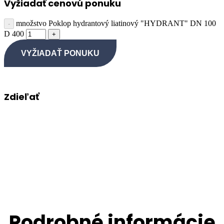
Vyžiadať cenovú ponuku
množstvo Poklop hydrantový liatinový "HYDRANT" DN 100
D 400
VYŽIADAŤ PONUKU
Zdieľať
Podrobné informácie