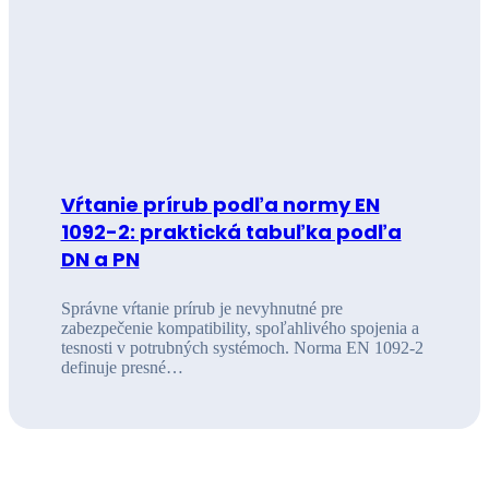
Vŕtanie prírub podľa normy EN
1092-2: praktická tabuľka podľa
DN a PN
Správne vŕtanie prírub je nevyhnutné pre
zabezpečenie kompatibility, spoľahlivého spojenia a
tesnosti v potrubných systémoch. Norma EN 1092-2
definuje presné…