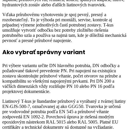
hydrantových zostáv alebo ďalších liatinových tvaroviek.
Vďaka prírubovému vyhotoveniu je spoj pevný, presný a
rozoberateľný. To je výhoda pri montáži, servise, kontrole aj
prípadnej výmene jednotlivých častí potrubnej zostavy. T-kus
umožňuje vytvoriť odbočku bez potreby zložitého riešenia
potrubného uzla a používa sa najmä tam, kde je dôležitá mechanická
pevnosť a presné prírubové napojenie.
Ako vybrať správny variant
Pri výbere variantu určite DN hlavného potrubia, DN odbočky a
požadované tlakové prevedenie PN. Pri napojení na existujúcu
zostavu skontrolujte prírubové vŕtanie, počet otvorov na prírube a
kompatibilitu so všetkými napojenými prvkami. Pri DN 200 a
väčších dimenziách vždy rozlišujte PN 10 alebo PN 16 podľa
projektovej dokumentácie.
Liatinový T-kus je štandardne prírubový a vyrábaný z tvárnej liatiny
EN-GJS-500-7, označovanej aj ako GGG50. Tvarovka je určená
pre vodovodné potrubia podľa EN 545 a prírubové vŕtanie
zodpovedá EN 1092-2. Povrchová úprava je riešená modrým
epoxidovým nástrekom RAL 5015 alebo RAL 5005. Platné EU
certifikáty a technické dokumenty sú dostupné na vyžiadanie.