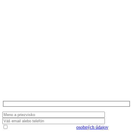
Radi poradíme
Potrebujete informácie ohľadom našich
produktov alebo spolupráce? Zanechajte nám
kontaktné údaje a my sa Vám ozveme.
Súhlasím s uložením a spracovaním
osobných údajov
.