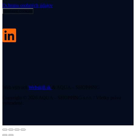
Ochrana osobných údajov
Nastaviť cookies
Web vytvoril
Webskill.sk
& AQUA – SHOPPING
Copyright © 2026 AQUA – SHOPPING s.r.o. | Všetky práva
vyhradené.