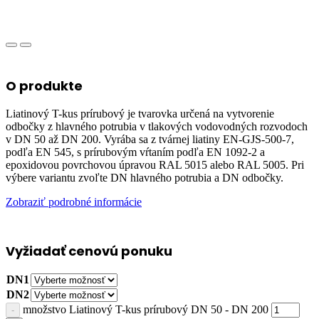
O produkte
Liatinový T-kus prírubový je tvarovka určená na vytvorenie
odbočky z hlavného potrubia v tlakových vodovodných rozvodoch
v DN 50 až DN 200. Vyrába sa z tvárnej liatiny EN-GJS-500-7,
podľa EN 545, s prírubovým vŕtaním podľa EN 1092-2 a
epoxidovou povrchovou úpravou RAL 5015 alebo RAL 5005. Pri
výbere variantu zvoľte DN hlavného potrubia a DN odbočky.
Zobraziť podrobné informácie
Vyžiadať cenovú ponuku
DN1
DN2
množstvo Liatinový T-kus prírubový DN 50 - DN 200