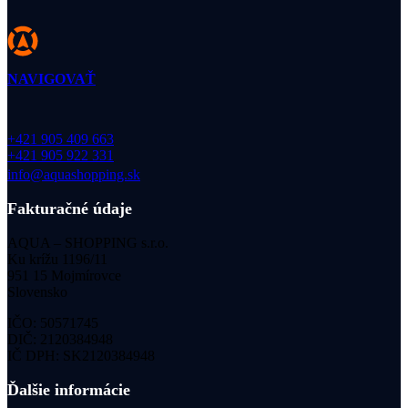
NAVIGOVAŤ
+421 905 409 663
+421 905 922 331
info@aquashopping.sk
Fakturačné údaje
AQUA – SHOPPING s.r.o.
Ku krížu 1196/11
951 15 Mojmírovce
Slovensko
IČO: 50571745
DIČ: 2120384948
IČ DPH: SK2120384948
Ďalšie informácie