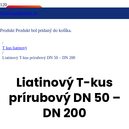
POMOC A PODPORA
POMOC A PODPORA
info@aquashopping.sk
Domovská stránka
/
Vodárenské systémy
Produkt
Produkt
bol pridaný do košíka.
/
Liatinové tvarovky
/
T kus liatinový
/
Liatinový T-kus prírubový DN 50 – DN 200
Liatinový T-kus
prírubový DN 50 –
DN 200