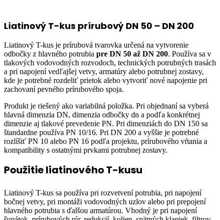
Liatinový T-kus prírubový DN 50 – DN 200
Liatinový T-kus je prírubová tvarovka určená na vytvorenie
odbočky z hlavného potrubia
pre DN 50 až DN 200
. Používa sa v
tlakových vodovodných rozvodoch, technických potrubných trasách
a pri napojení vedľajšej vetvy, armatúry alebo potrubnej zostavy,
kde je potrebné rozdeliť prietok alebo vytvoriť nové napojenie pri
zachovaní pevného prírubového spoja.
Produkt je riešený ako variabilná položka. Pri objednaní sa vyberá
hlavná dimenzia DN, dimenzia odbočky dn a podľa konkrétnej
dimenzie aj tlakové prevedenie PN. Pri dimenziách do DN 150 sa
štandardne používa PN 10/16. Pri DN 200 a vyššie je potrebné
rozlíšiť PN 10 alebo PN 16 podľa projektu, prírubového vŕtania a
kompatibility s ostatnými prvkami potrubnej zostavy.
Použitie liatinového T-kusu
Liatinový T-kus sa používa pri rozvetvení potrubia, pri napojení
bočnej vetvy, pri montáži vodovodných uzlov alebo pri prepojení
hlavného potrubia s ďalšou armatúrou. Vhodný je pri napojení
šupátok, prírubových rúr, redukcií, kolien, spätných klapiek, filtrov,