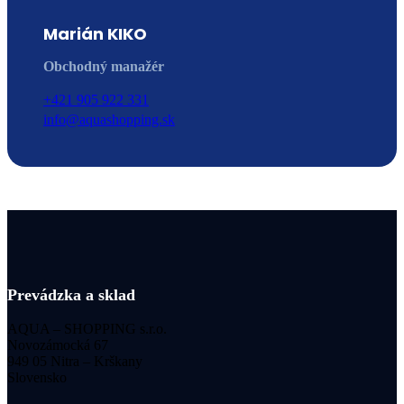
Marián KIKO
Obchodný manažér
+421 905 922 331
info@aquashopping.sk
Prevádzka a sklad
AQUA – SHOPPING s.r.o.
Novozámocká 67
949 05 Nitra – Krškany
Slovensko