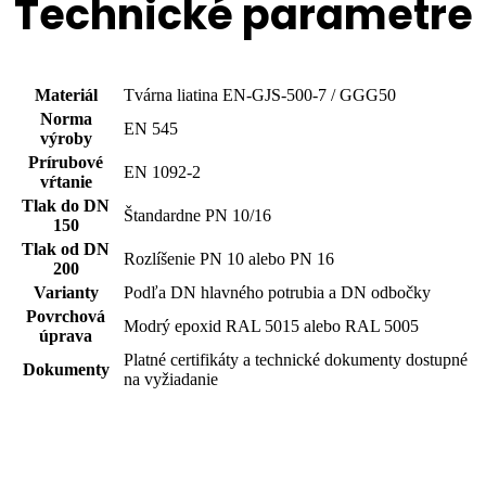
Technické parametre
Materiál
Tvárna liatina EN-GJS-500-7 / GGG50
Norma
EN 545
výroby
Prírubové
EN 1092-2
vŕtanie
Tlak do DN
Štandardne PN 10/16
150
Tlak od DN
Rozlíšenie PN 10 alebo PN 16
200
Varianty
Podľa DN hlavného potrubia a DN odbočky
Povrchová
Modrý epoxid RAL 5015 alebo RAL 5005
úprava
Platné certifikáty a technické dokumenty dostupné
Dokumenty
na vyžiadanie