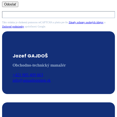
Táto stránka je chránená pomocou reCAPTCHA a platia pre ňu
Zásady ochrany osobných údajov
a
Zmluvné podmienky
spoločnosti Google.
Jozef GAJDOŠ
Obchodno-technický manažér
+421 905 409 663
info@aquashopping.sk