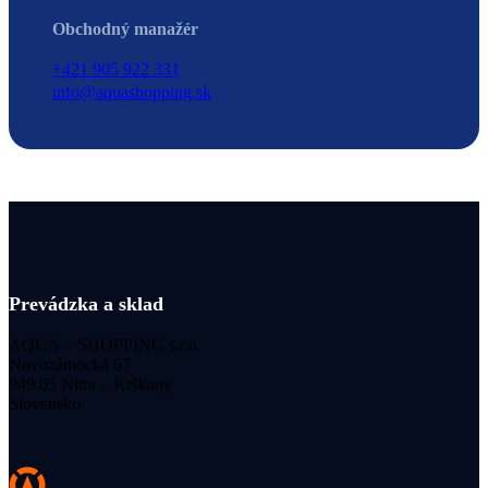
Obchodný manažér
+421 905 922 331
info@aquashopping.sk
Prevádzka a sklad
AQUA – SHOPPING s.r.o.
Novozámocká 67
949 05 Nitra – Krškany
Slovensko