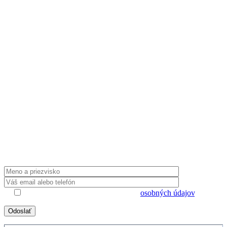
Radi poradíme
Potrebujete informácie ohľadom našich
produktov alebo spolupráce? Zanechajte nám
kontaktné údaje a my sa Vám ozveme.
Súhlasím s uložením a spracovaním
osobných údajov
.