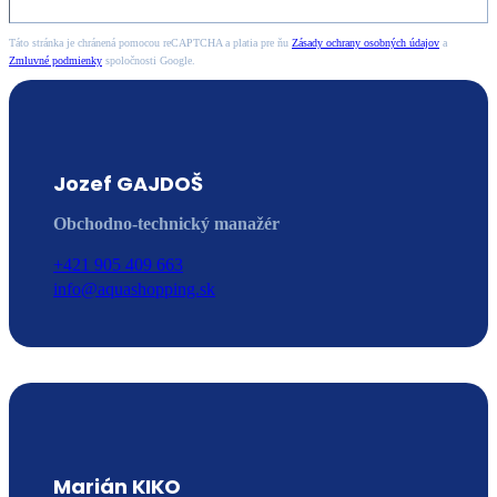
Táto stránka je chránená pomocou reCAPTCHA a platia pre ňu
Zásady ochrany osobných údajov
a
Zmluvné podmienky
spoločnosti Google.
Jozef GAJDOŠ
Obchodno-technický manažér
+421 905 409 663
info@aquashopping.sk
Marián KIKO