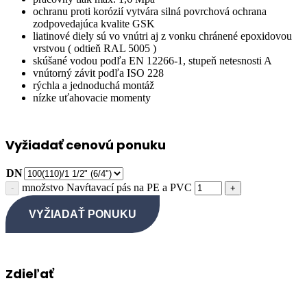
ochranu proti korózií vytvára silná povrchová ochrana
zodpovedajúca kvalite GSK
liatinové diely sú vo vnútri aj z vonku chránené epoxidovou
vrstvou ( odtieň RAL 5005 )
skúšané vodou podľa EN 12266-1, stupeň netesnosti A
vnútorný závit podľa ISO 228
rýchla a jednoduchá montáž
nízke uťahovacie momenty
Vyžiadať cenovú ponuku
DN
množstvo Navŕtavací pás na PE a PVC
VYŽIADAŤ PONUKU
Zdieľať