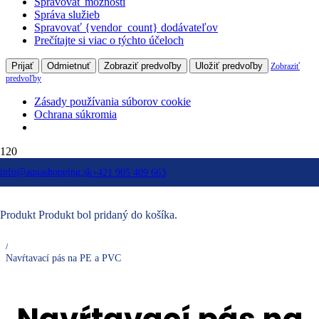
Spravovať možnosti
Správa služieb
Spravovať {vendor_count} dodávateľov
Prečítajte si viac o týchto účeloch
Prijať
Odmietnuť
Zobraziť predvoľby
Uložiť predvoľby
Zobraziť
predvoľby
Zásady používania súborov cookie
Ochrana súkromia
info@aquashopping.sk
+421 905 409 663
Vodárenské systémy
/
Navŕtavacie pásy
Produkt
Produkt
bol pridaný do košíka.
/
Navŕtavacie pásy na PE a PVC
/
Navŕtavací pás na PE a PVC