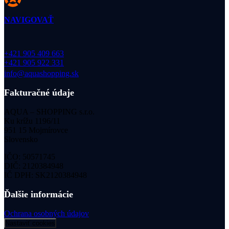
NAVIGOVAŤ
+421 905 409 663
+421 905 922 331
info@aquashopping.sk
Fakturačné údaje
AQUA – SHOPPING s.r.o.
Ku krížu 1196/11
951 15 Mojmírovce
Slovensko
IČO: 50571745
DIČ: 2120384948
IČ DPH: SK2120384948
Ďalšie informácie
Ochrana osobných údajov
Nastaviť cookies