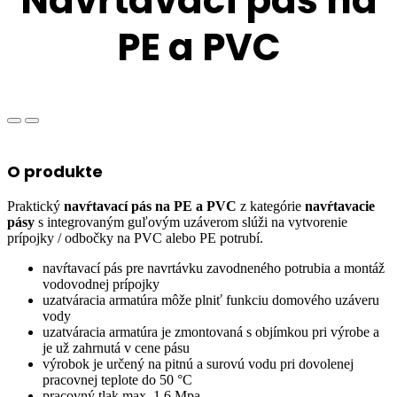
Navŕtavací pás na
PE a PVC
O produkte
Praktický
navŕtavací pás na PE a PVC
z kategórie
navŕtavacie
pásy
s integrovaným guľovým uzáverom slúži na vytvorenie
prípojky / odbočky na PVC alebo PE potrubí.
navŕtavací pás pre navrtávku zavodneného potrubia a montáž
vodovodnej prípojky
uzatváracia armatúra môže plniť funkciu domového uzáveru
vody
uzatváracia armatúra je zmontovaná s objímkou pri výrobe a
je už zahrnutá v cene pásu
výrobok je určený na pitnú a surovú vodu pri dovolenej
pracovnej teplote do 50 °C
pracovný tlak max. 1,6 Mpa