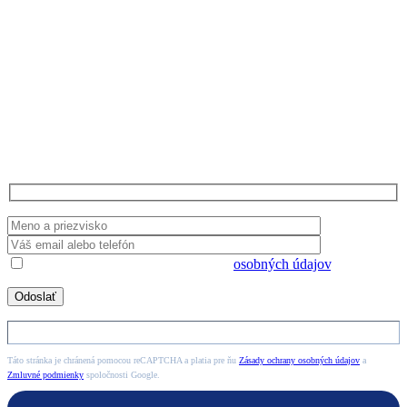
Radi poradíme
Potrebujete informácie ohľadom našich
produktov alebo spolupráce? Zanechajte nám
kontaktné údaje a my sa Vám ozveme.
Súhlasím s uložením a spracovaním
osobných údajov
.
Táto stránka je chránená pomocou reCAPTCHA a platia pre ňu
Zásady ochrany osobných údajov
a
Zmluvné podmienky
spoločnosti Google.