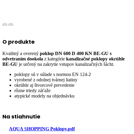
O produkte
Kvalitný a overený
poklop DN 600 D 400 KN BE-GU s
odvetraním dookola
z kategórie
kanalizačné poklopy okrúhle
BE-GU
je určený na zakrytie vstupov kanalizačných šácht.
poklopy sú v súlade s normou EN 124-2
vyrobené z odolnej tvárnej liatiny
okrúhle aj štvorcové prevedenie
rôzne triedy záťaže
atypické modely na objednávku
Na stiahnutie
AQUA SHOPPING Poklopy.pdf