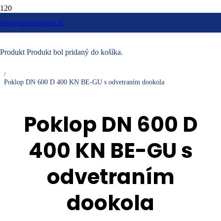
info@aquashopping.sk
Kanalizačné systémy
/
Poklopy na šachty
Produkt
Produkt
bol pridaný do košíka.
/
Poklopy okrúhle BE-GU
/
Poklop DN 600 D 400 KN BE-GU s odvetraním dookola
Poklop DN 600 D
400 KN BE-GU s
odvetraním
dookola