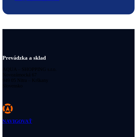
Prevádzka a sklad
AQUA – SHOPPING s.r.o.
Novozámocká 67
949 05 Nitra – Krškany
Slovensko
NAVIGOVAŤ