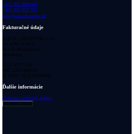
+421 905 409 663
+421 905 922 331
info@aquashopping.sk
Fakturačné údaje
AQUA – SHOPPING s.r.o.
Ku krížu 1196/11
951 15 Mojmírovce
Slovensko
IČO: 50571745
DIČ: 2120384948
IČ DPH: SK2120384948
Ďalšie informácie
Ochrana osobných údajov
Nastaviť cookies